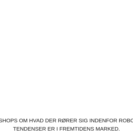
RKSHOP: LÆR OM NYE 
HOPS OM HVAD DER RØRER SIG INDENFOR ROBOT
TENDENSER ER I FREMTIDENS MARKED.