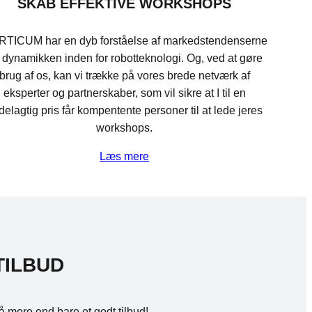
SKAB EFFEKTIVE WORKSHOPS
TICUM har en dyb forståelse af markedstendenserne
 dynamikken inden for robotteknologi. Og, ved at gøre
brug af os, kan vi trække på vores brede netværk af
eksperter og partnerskaber, som vil sikre at I til en
rdelagtig pris får kompentente personer til at lede jeres
workshops.
Læs mere
TILBUD
å mere end bare et godt tilbud!