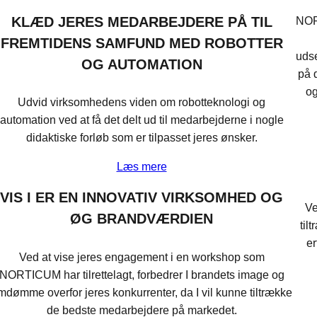
KLÆD JERES MEDARBEJDERE PÅ TIL
NOR
FREMTIDENS SAMFUND MED ROBOTTER
uds
OG AUTOMATION
på 
og
Udvid virksomhedens viden om robotteknologi og
automation ved at få det delt ud til medarbejderne i nogle
didaktiske forløb som er tilpasset jeres ønsker.
Læs mere
VIS I ER EN INNOVATIV VIRKSOMHED OG
Ve
ØG BRANDVÆRDIEN
til
er
Ved at vise jeres engagement i en workshop som
NORTICUM har tilrettelagt, forbedrer I brandets image og
mdømme overfor jeres konkurrenter, da I vil kunne tiltrække
de bedste medarbejdere på markedet.