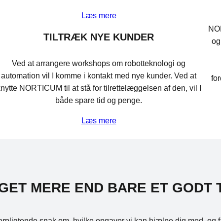
Læs mere
NOR
TILTRÆK NYE KUNDER
og
Ved at arrangere workshops om robotteknologi og
automation vil I komme i kontakt med nye kunder. Ved at
fo
nytte NORTICUM til at stå for tilrettelæggelsen af den, vil I
både spare tid og penge.
Læs mere
GET MERE END BARE ET GODT 
uforpligtende snak om, hvilke opgaver vi kan hjælpe dig med, og f