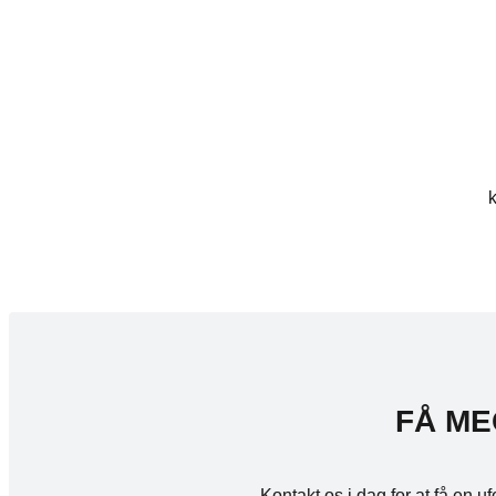
k
FÅ ME
Kontakt os i dag for at få en 