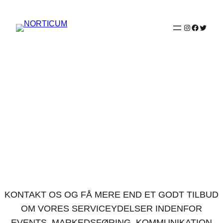
Spring
til
Instagram
Faceboo
Twitter
indhold
KONTAKT OS ALLEREDE I
DAG! VI SER FREM TIL DET!
KONTAKT OS OG FÅ MERE END ET GODT TILBUD
OM VORES SERVICEYDELSER INDENFOR
EVENTS, MARKEDSFØRING, KOMMUNIKATION