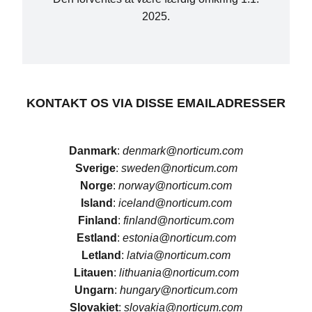
2025.
KONTAKT OS VIA DISSE EMAILADRESSER
Danmark
:
denmark@norticum.com
Sverige
:
sweden@norticum.com
Norge
:
norway@norticum.com
Island
:
iceland@norticum.com
Finland
:
finland@norticum.com
Estland
:
estonia@norticum.com
Letland
:
latvia@norticum.com
Litauen
:
lithuania@norticum.com
Ungarn
:
hungary@norticum.com
Slovakiet
:
slovakia@norticum.com