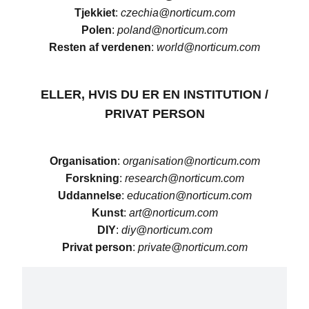
Tjekkiet
:
czechia@norticum.com
Polen
:
poland@norticum.com
Resten af verdenen
:
world@norticum.com
ELLER, HVIS DU ER EN
INSTITUTION
/
PRIVAT PERSON
Organisation
:
organisation@norticum.com
Forskning
:
research@norticum.com
Uddannelse
:
education@norticum.com
Kunst
:
art@norticum.com
DIY
:
diy@norticum.com
Privat person
:
private@norticum.com