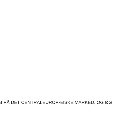
M: BLIV SYNLIG OG ØG 
NLIG PÅ DET CENTRALEUROPÆISKE MARKED, OG Ø