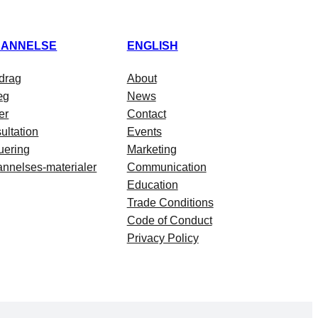
ANNELSE
ENGLISH
drag
About
æg
News
er
Contact
ultation
Events
uering
Marketing
nnelses-materialer
Communication
Education
Trade Conditions
Code of Conduct
Privacy Policy