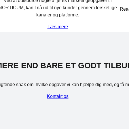
Ved at outsource nogle af jeres marketingsopgaver til
NORTICUM, kan I nå ud til nye kunder gennem forskellige
Read
kanaler og platforme.
Læs mere
MERE END BARE ET GODT TILBU
pligtende snak om, hvilke opgaver vi kan hjælpe dig med, og få m
Kontakt os