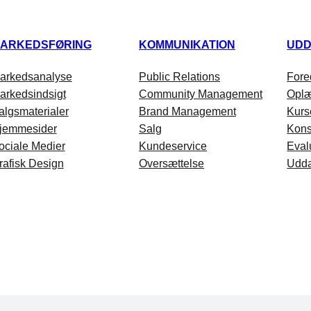
ARKEDSFØRING
KOMMUNIKATION
UDD
arkedsanalyse
Public Relations
Fore
arkedsindsigt
Community Management
Opl
algsmaterialer
Brand Management
Kurs
jemmesider
Salg
Kons
ociale Medier
Kundeservice
Eval
rafisk Design
Oversættelse
Udda