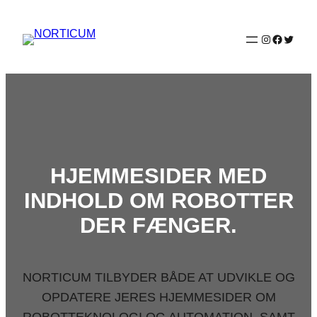
Spring
til
Instagram
Faceboo
Twitter
indhold
HJEMMESIDER MED
INDHOLD OM ROBOTTER
DER FÆNGER.
NORTICUM TILBYDER BÅDE AT UDVIKLE OG
OPDATERE JERES HJEMMESIDER OM
ROBOTTEKNOLOGI OG AUTOMATION, SAMT