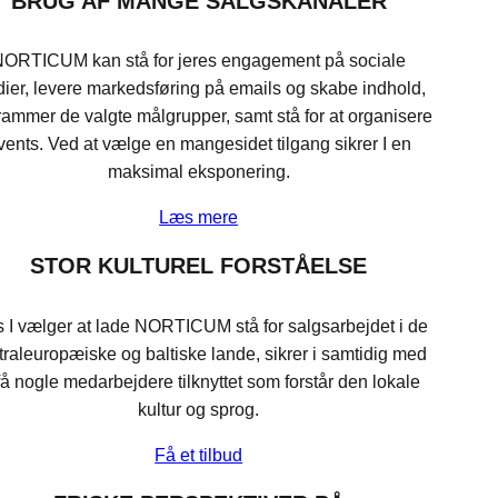
BRUG AF MANGE SALGSKANALER
ORTICUM kan stå for jeres engagement på sociale
ier, levere markedsføring på emails og skabe indhold,
rammer de valgte målgrupper, samt stå for at organisere
vents. Ved at vælge en mangesidet tilgang sikrer I en
maksimal eksponering.
Læs mere
STOR KULTUREL FORSTÅELSE
s I vælger at lade NORTICUM stå for salgsarbejdet i de
traleuropæiske og baltiske lande, sikrer i samtidig med
få nogle medarbejdere tilknyttet som forstår den lokale
kultur og sprog.
Få et tilbud