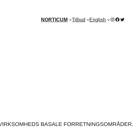
Instagram
Facebook
Twitter
NORTICUM
Tilbud
English
ER.
RES VIRKSOMHEDS BASALE FORRETNINGSOMRÅDER.