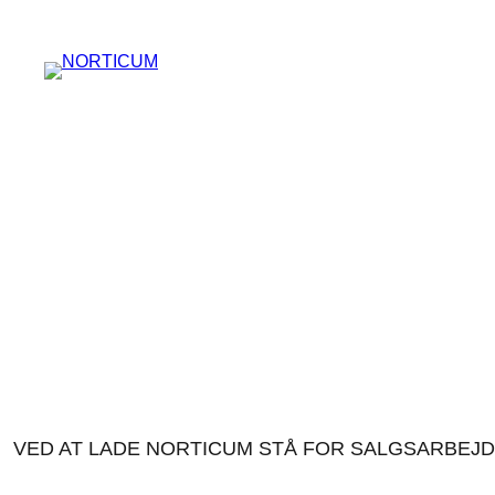
Spring
til
indhold
OPSØ
VED AT LADE NORTICUM STÅ FOR SALGSARBEJDE