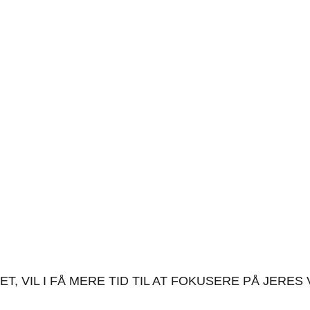
GENDE SALG AF ROBOTT
T, VIL I FÅ MERE TID TIL AT FOKUSERE PÅ JE