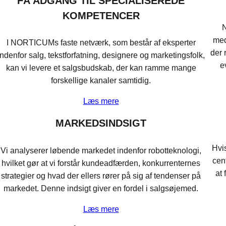
FÅ ADGANG TIL SPECIALISEREDE
KOMPETENCER
N
med
I NORTICUMs faste netværk, som består af eksperter
der 
indenfor salg, tekstforfatning, designere og marketingsfolk,
e
kan vi levere et salgsbudskab, der kan ramme mange
forskellige kanaler samtidig.
Læs mere
MARKEDSINDSIGT
Hvi
Vi analyserer løbende markedet indenfor robotteknologi,
cen
hvilket gør at vi forstår kundeadfærden, konkurrenternes
at 
strategier og hvad der ellers rører på sig af tendenser på
markedet. Denne indsigt giver en fordel i salgsøjemed.
Læs mere