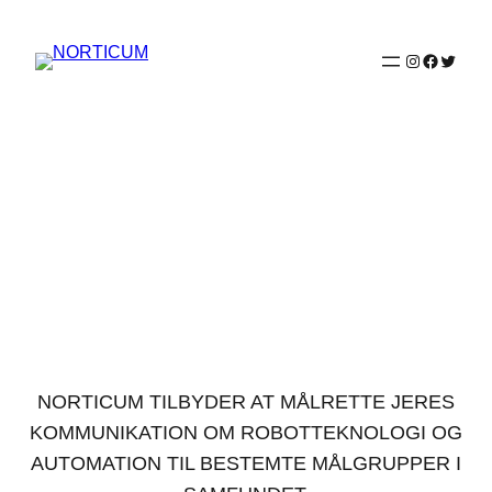
Spring
til
Instagram
Faceboo
Twitter
indhold
PUBLIC RELATIONS TIL
FOLKET.
NORTICUM TILBYDER AT MÅLRETTE JERES
KOMMUNIKATION OM ROBOTTEKNOLOGI OG
AUTOMATION TIL BESTEMTE MÅLGRUPPER I